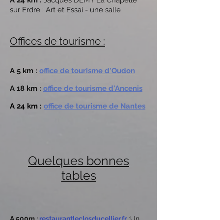
A 24 km :
Jacques DEMY La Chapelle
sur Erdre : Art et Essai - une salle
Offices de tourisme :
A 5 km :
office de tourisme d'Oudon
A 18 km :
office de tourisme d'Ancenis
A 24 km :
office de tourisme de Nantes
Quelques bonnes
tables
A 500m :
restaurantleclosducellier.fr
:Un