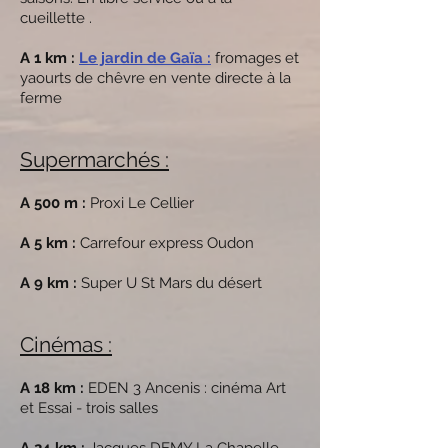
cueillette .
A 1 km :
Le jardin de Gaïa :
fromages et
yaourts de chêvre en vente directe à la
ferme
Supermarchés :
A 500 m :
Proxi Le Cellier
A 5 km :
Carrefour express Oudon
A 9 km :
Super U St Mars du désert
Cinémas :
A 18 km :
EDEN 3 Ancenis : cinéma Art
et Essai - trois salles