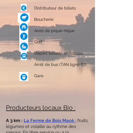
Distributeur de billets
Boucherie
Aires de pique-nique
Golf
Départ balade en bateau
Arrêt de bus (TAN ligne 67)
Gare
Producteurs locaux Bio :
A 3 km :
La Ferme de Bois Macé :
fruits,
légumes et volaille au rythme des
saisons.
En libre service ou à la