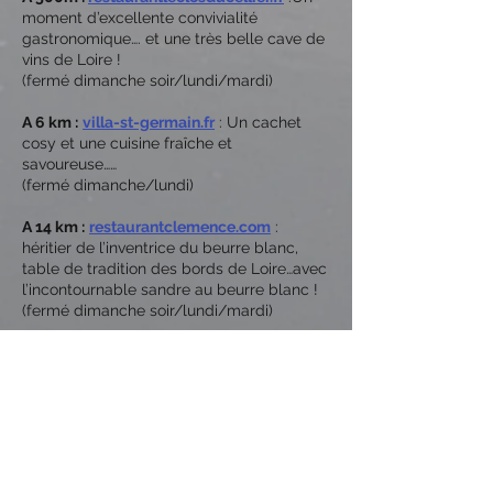
moment d’excellente convivialité
gastronomique…. et une très belle cave de
vins de Loire !
(f
ermé dimanche soir/lundi/mardi)
A 6 km :
villa-st-germain.fr
: Un cachet
cosy et une cuisine fraîche et
savoureuse……
(fermé dimanche/lundi)
A 14 km :
restaurantclemence.com
:
héritier de l’inventrice du beurre blanc,
table de tradition des bords de Loire…avec
l’incontournable sandre au beurre blanc !
(fermé dimanche soir/lundi/mardi)
A 15 km :
villa-mon-reve.com
: Une maison
bourgeoise, un charme intemporel et une
cuisine délicieusement classique sur les
bords du fleuve.
(fermé dimanche soir/lundi/mardi)
A 19 km :
Auberge
latoileabeurre.com
: