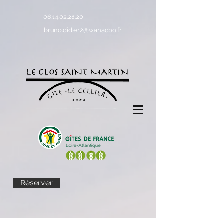
06.14.02.28.20
bruno.didier2@wanadoo.fr
Réserver